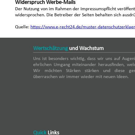
Widerspruch Werbe-Mails
Der Nutzung von im Rahmen der Impressumspflicht veröffent
widersprochen. Die Betreiber der Seiten behalten sich ausdr
Quelle:
https://www.e-recht24.de/muster-datenschutzerklae
Wertschätzung
und Wachstum
Uns ist besonders wichtig, dass wir uns auf Aug
ehrlichen Umgang miteinander herausfinden, wel
Wir möchten Stärken stärken und diese gem
überraschen wir immer wieder mit neuen Ideen.
Quick
Links